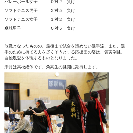
バレーボール女子 ０対２ 負け
ソフトテニス男子 ２対５ 負け
ソフトテニス女子 １対２ 負け
卓球男子 ０対５ 負け
敗戦となったものの、最後まで試合を諦めない選手達、また、選
手のために持てる力を尽くそうとする応援団の姿は、質実剛健、
自他敬愛を体現するものとなりました。
来月は高校総体です。角高生の健闘に期待します。