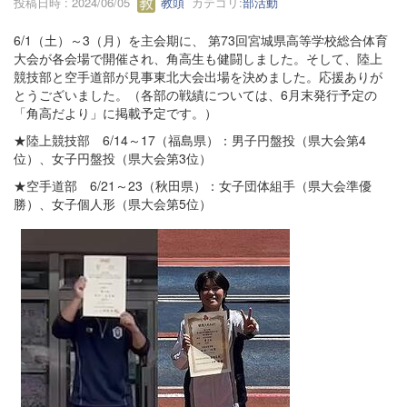
投稿日時 : 2024/06/05
教頭
カテゴリ:
部活動
6/1（土）～3（月）を主会期に、 第73回宮城県高等学校総合体育
大会が各会場で開催され、角高生も健闘しました。そして、陸上
競技部と空手道部が見事東北大会出場を決めました。応援ありが
とうございました。（各部の戦績については、6月末発行予定の
「角高だより」に掲載予定です。）
★陸上競技部 6/14～17（福島県）：男子円盤投（県大会第4
位）、女子円盤投（県大会第3位）
★空手道部 6/21～23（秋田県）：女子団体組手（県大会準優
勝）、女子個人形（県大会第5位）