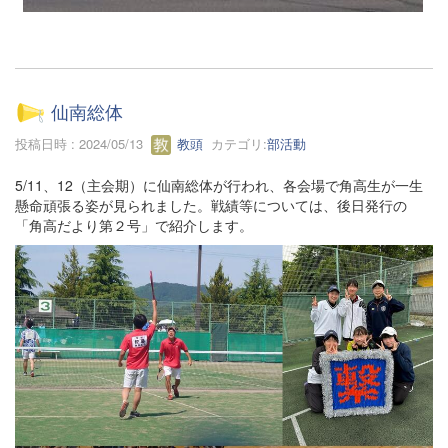
仙南総体
投稿日時 : 2024/05/13
教頭
カテゴリ:
部活動
5/11、12（主会期）に仙南総体が行われ、各会場で角高生が一生
懸命頑張る姿が見られました。戦績等については、後日発行の
「角高だより第２号」で紹介します。