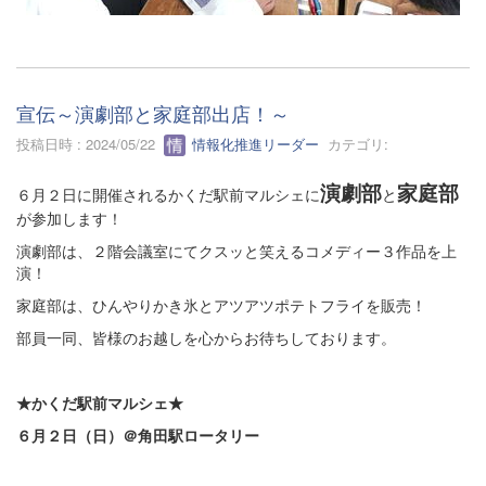
宣伝～演劇部と家庭部出店！～
投稿日時 : 2024/05/22
情報化推進リーダー
カテゴリ:
演劇部
家庭部
６月２日に開催されるかくだ駅前マルシェに
と
が参加します！
演劇部は、２階会議室にてクスッと笑えるコメディー３作品を上
演！
家庭部は、ひんやりかき氷とアツアツポテトフライを販売！
部員一同、皆様のお越しを心からお待ちしております。
★かくだ駅前マルシェ★
６月２日（日）＠角田駅ロータリー