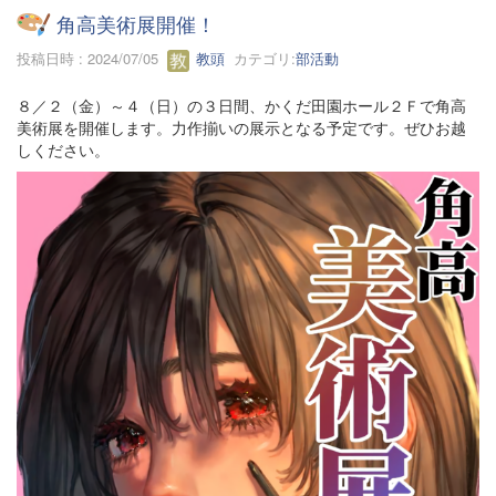
角高美術展開催！
投稿日時 : 2024/07/05
教頭
カテゴリ:
部活動
８／２（金）～４（日）の３日間、かくだ田園ホール２Ｆで角高
美術展を開催します。力作揃いの展示となる予定です。ぜひお越
しください。