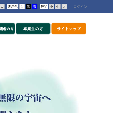
ログイン
表示色
行間