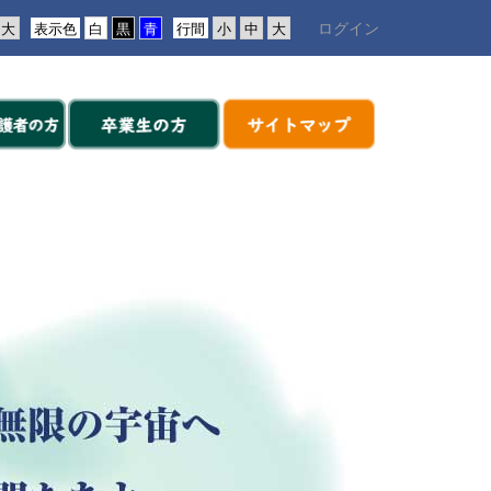
ログイン
表示色
行間