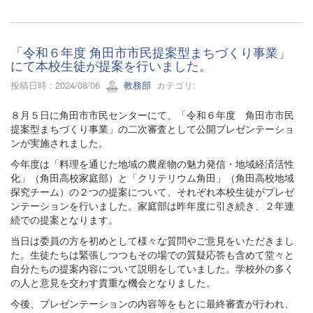
「令和６年度 角田市市民提案型まちづくり事業」
にて本校生徒が提案を行いました。
投稿日時 : 2024/08/06
教務部
カテゴリ:
８月５日に角田市市民センターにて、「令和６年度 角田市市民
提案型まちづくり事業」の二次審査として公開プレゼンテーショ
ンが実施されました。
今年度は「料理を通じた地域の農産物の魅力発信・地域経済活性
化」（角田高校家庭部）と「クリテリウム角田」（角田高校地域
探究チーム）の２つの提案について、それぞれ本校生徒がプレゼ
ンテーションを行いました。家庭部は昨年度に引き続き、２年連
続での提案となります。
当日は委員の方を初めとして様々な質問やご意見をいただきまし
た。生徒たちは緊張しつつもその場での質疑応答も含めて堂々と
自分たちの提案内容について説明をしていました。学校外の多く
の人と意見を交わす貴重な機会となりました。
今後、プレゼンテーションの内容等をもとに最終審査が行われ、