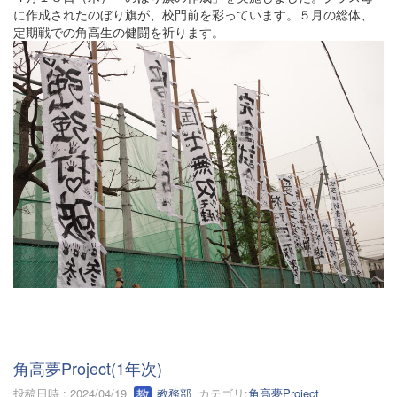
に作成されたのぼり旗が、校門前を彩っています。５月の総体、
定期戦での角高生の健闘を祈ります。
角高夢Project(1年次)
投稿日時 : 2024/04/19
教務部
カテゴリ:
角高夢Project