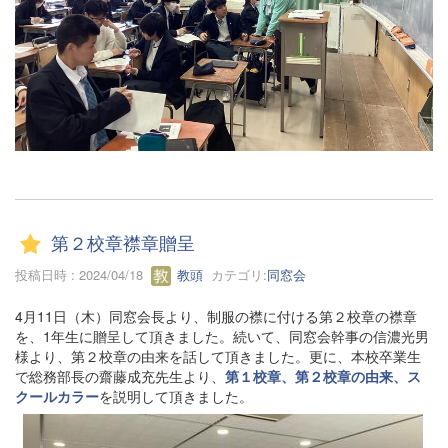
第２校章襟章贈呈
投稿日時 : 2024/04/18
教頭
カテゴリ:
同窓会
4月11日（木）同窓会長より、制服の襟に付ける第２校章の襟章
を、1年生に贈呈して頂きました。続いて、同窓会幹事の信濃光男
様より、第２校章の由来を話して頂きました。更に、本校卒業生
で総務部長の齋藤成充先生より、
第１校章、第２校章の由来、ス
クールカラー
を説明して頂きました。