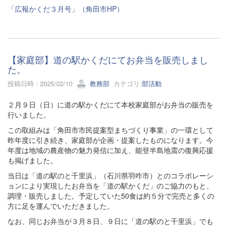
「広報かくだ３月号」（角田市HP）
【家庭部】道の駅かくだにてお弁当を販売しまし
た。
投稿日時 : 2025/02/10
教務部
カテゴリ:
部活動
２月９日（日）に道の駅かくだにて本校家庭部がお弁当の販売を
行いました。
この取組みは「角田市市民提案型まちづくり事業」の一環として
昨年度に引き続き、家庭部が企画・提案したものになります。今
年度は地域の農産物の魅力発信に加え、能登半島地震の復興応援
も掲げました。
当日は「道の駅のと千里浜」（石川県羽咋市）とのコラボレーシ
ョンにより実現したお弁当を「道の駅かくだ」のご協力のもと、
調理・販売しました。予定していた50食は約５分で完売と多くの
方に足を運んでいただきました。
なお、同じお弁当が３月８日、９日に「道の駅のと千里浜」でも