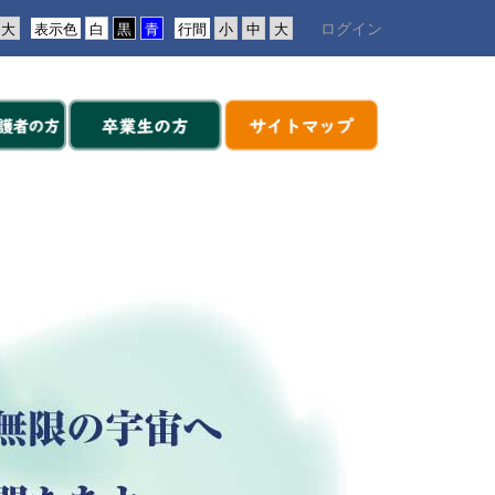
ログイン
表示色
行間