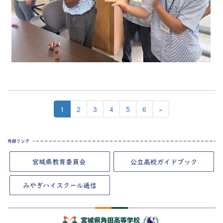
1
2
3
4
5
6
»