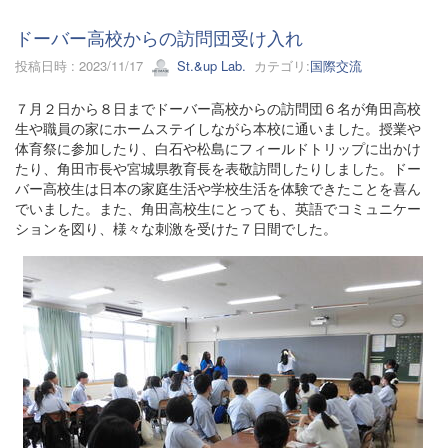
ドーバー高校からの訪問団受け入れ
投稿日時 : 2023/11/17
St.&up Lab.
カテゴリ:
国際交流
７月２日から８日までドーバー高校からの訪問団６名が角田高校
生や職員の家にホームステイしながら本校に通いました。授業や
体育祭に参加したり、白石や松島にフィールドトリップに出かけ
たり、角田市長や宮城県教育長を表敬訪問したりしました。ドー
バー高校生は日本の家庭生活や学校生活を体験できたことを喜ん
でいました。また、角田高校生にとっても、英語でコミュニケー
ションを図り、様々な刺激を受けた７日間でした。