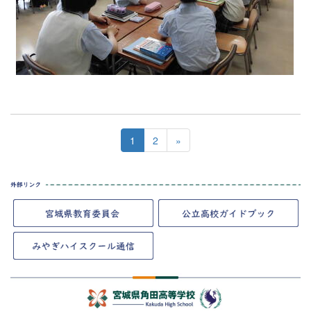
1
2
»