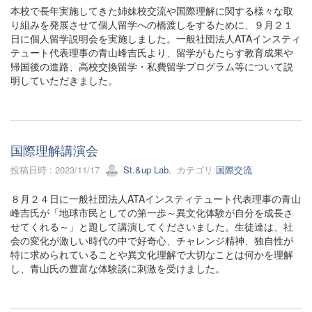
本校で長年実施してきた姉妹校交流や国際理解に関する様々な取
り組みを発展させて個人留学への橋渡しをするために、９月２１
日に個人留学説明会を実施しました。一般社団法人ATAインスティ
テュート代表理事の青山峰吉氏より、留学がもたらす教育成果や
帰国後の進路、高校交換留学・私費留学プログラム等について説
明していただきました。
国際理解講演会
投稿日時 : 2023/11/17
St.&up Lab.
カテゴリ:
国際交流
８月２４日に一般社団法人ATAインスティテュート代表理事の青山
峰吉氏が「地球市民としての第一歩～異文化体験が自分を成長さ
せてくれる～」と題して講演してくださいました。生徒達は、社
会の変化が激しい時代の中で好奇心、チャレンジ精神、独自性が
特に求められていることや異文化理解で大切なことは何かを理解
し、青山氏の豊富な体験談に刺激を受けました。