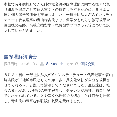
本校で長年実施してきた姉妹校交流や国際理解に関する様々な取
り組みを発展させて個人留学への橋渡しをするために、９月２１
日に個人留学説明会を実施しました。一般社団法人ATAインスティ
テュート代表理事の青山峰吉氏より、留学がもたらす教育成果や
帰国後の進路、高校交換留学・私費留学プログラム等について説
明していただきました。
国際理解講演会
投稿日時 : 2023/11/17
St.&up Lab.
カテゴリ:
国際交流
８月２４日に一般社団法人ATAインスティテュート代表理事の青山
峰吉氏が「地球市民としての第一歩～異文化体験が自分を成長さ
せてくれる～」と題して講演してくださいました。生徒達は、社
会の変化が激しい時代の中で好奇心、チャレンジ精神、独自性が
特に求められていることや異文化理解で大切なことは何かを理解
し、青山氏の豊富な体験談に刺激を受けました。