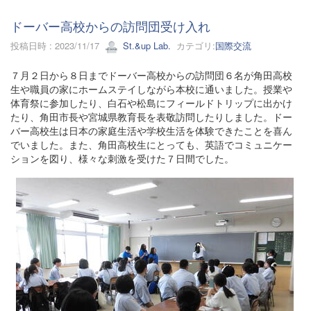
ドーバー高校からの訪問団受け入れ
投稿日時 : 2023/11/17
St.&up Lab.
カテゴリ:
国際交流
７月２日から８日までドーバー高校からの訪問団６名が角田高校
生や職員の家にホームステイしながら本校に通いました。授業や
体育祭に参加したり、白石や松島にフィールドトリップに出かけ
たり、角田市長や宮城県教育長を表敬訪問したりしました。ドー
バー高校生は日本の家庭生活や学校生活を体験できたことを喜ん
でいました。また、角田高校生にとっても、英語でコミュニケー
ションを図り、様々な刺激を受けた７日間でした。