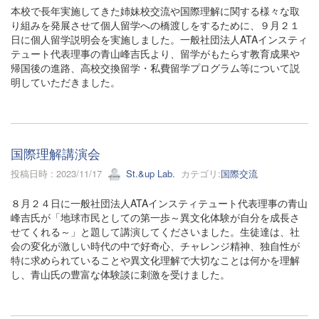
本校で長年実施してきた姉妹校交流や国際理解に関する様々な取
り組みを発展させて個人留学への橋渡しをするために、９月２１
日に個人留学説明会を実施しました。一般社団法人ATAインスティ
テュート代表理事の青山峰吉氏より、留学がもたらす教育成果や
帰国後の進路、高校交換留学・私費留学プログラム等について説
明していただきました。
国際理解講演会
投稿日時 : 2023/11/17
St.&up Lab.
カテゴリ:
国際交流
８月２４日に一般社団法人ATAインスティテュート代表理事の青山
峰吉氏が「地球市民としての第一歩～異文化体験が自分を成長さ
せてくれる～」と題して講演してくださいました。生徒達は、社
会の変化が激しい時代の中で好奇心、チャレンジ精神、独自性が
特に求められていることや異文化理解で大切なことは何かを理解
し、青山氏の豊富な体験談に刺激を受けました。