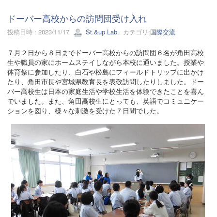
ドーバー高校からの訪問団受け入れ
投稿日時 : 2023/11/17
St.&up Lab.
カテゴリ:
国際交流
７月２日から８日までドーバー高校からの訪問団６名が角田高校
生や職員の家にホームステイしながら本校に通いました。授業や
体育祭に参加したり、白石や松島にフィールドトリップに出かけ
たり、角田市長や宮城県教育長を表敬訪問したりしました。ドー
バー高校生は日本の家庭生活や学校生活を体験できたことを喜ん
でいました。また、角田高校生にとっても、英語でコミュニケー
ションを図り、様々な刺激を受けた７日間でした。