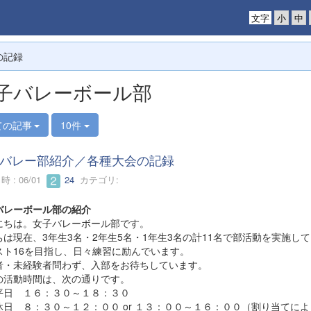
文字
の記録
子バレーボール部
ての記事
10件
バレー部紹介／各種大会の記録
 : 06/01
24
カテゴリ:
バレーボール部の紹介
にちは。女子バレーボール部です。
ちは現在、3年生3名・2年生5名・1年生3名の計11名で部活動を実施し
スト16を目指し、日々練習に励んでいます。
者・未経験者問わず、入部をお待ちしています。
の活動時間は、次の通りです。
 １６：３０～１８：３０
 ８：３０～１２：００ or １３：００～１６：００（割り当てによ