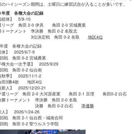
前のハイシーズン期間は、土曜日に練習試合が入ることが多いです。
８年度 各種大会の記録
総体】 5/9-10
ーグ 角田 2-0 伊具 角田 2-0 宮城農業
トーナメント 準決勝 角田 0-2 名取北
位決定戦 角田 0-2 名取
地区4位
7年度 各種大会の記録
体】 2025/6/7-9
戦 角田 0-2 宮城農業
権大会一次予選】 2025/9/29
戦 角田 0-2 仙台南
秋季】 2025/11/1-2
3勝4敗 地区4位
新人】 2025/12/20-21
ーグ 角田 2-0 大河原産業 角田 2-1 亘理 角田0-2 白石
トーナメント 準決勝 角田 2-0 名取
勝 角田 0-2 白石
準優勝
人】 2026/1/24-26
戦 角田 2-1 仙台西・城南合同
戦 角田 0-2 聖ウルスラ学院