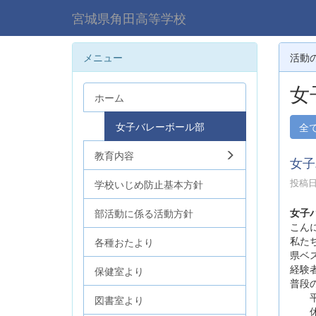
宮城県角田高等学校
メニュー
活動
女
ホーム
女子バレーボール部
全
教育内容
女子
投稿日時
学校いじめ防止基本方針
女子
部活動に係る活動方針
こん
私た
各種おたより
県ベ
経験
保健室より
普段
平日
図書室より
休日