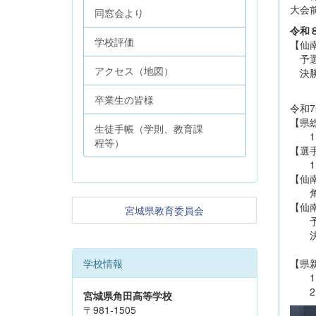
大会
同窓会より
令和
学校評価
【仙南
予選リ
アクセス（地図）
決勝
3
卒業生の皆様
令和
【県総
生徒手帳（学則、教育課
1回
程等）
【選手
1回
【仙南
角田
【仙南
宮城県教育委員会
予選リ
決勝
決
【県新
学校情報
1回
2回
宮城県角田高等学校
〒981-1505