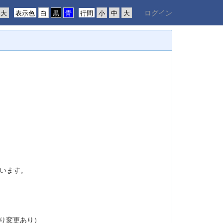
ログイン
表示色
行間
ています。
り変更あり）