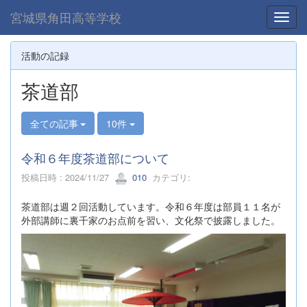
宮城県角田高等学校
Toggl
活動の記録
茶道部
全ての記事
10件
令和６年度茶道部について
投稿日時 : 2024/11/27
010
カテゴリ:
茶道部は週２回活動しています。令和６年度は部員１１名が
外部講師に裏千家のお点前を習い、文化祭で披露しました。