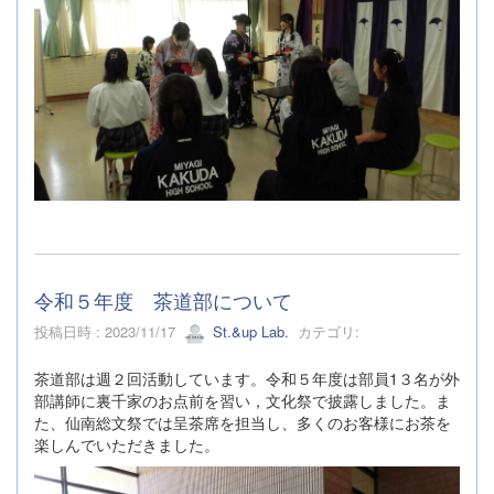
令和５年度 茶道部について
投稿日時 : 2023/11/17
St.&up Lab.
カテゴリ:
茶道部は週２回活動しています。令和５年度は部員1３名が外
部講師に裏千家のお点前を習い，文化祭で披露しました。ま
た、仙南総文祭では呈茶席を担当し、多くのお客様にお茶を
楽しんでいただきました。