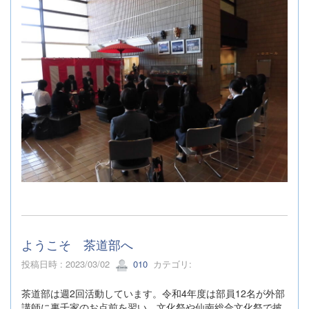
ようこそ 茶道部へ
投稿日時 : 2023/03/02
010
カテゴリ:
茶道部は週2回活動しています。令和4年度は部員12名が外部
講師に裏千家のお点前を習い，文化祭や仙南総合文化祭で披