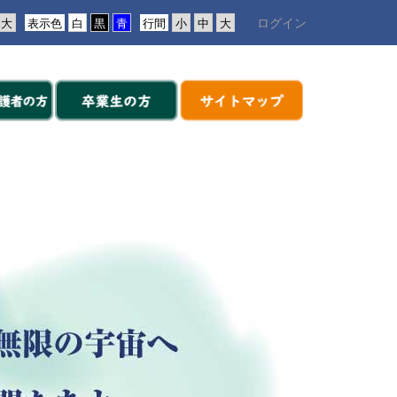
ログイン
表示色
行間