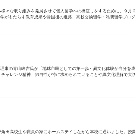
る様々な取り組みを発展させて個人留学への橋渡しをするために、９月
留学がもたらす教育成果や帰国後の進路、高校交換留学・私費留学プロ
流
表理事の青山峰吉氏が「地球市民としての第一歩～異文化体験が自分を
、チャレンジ精神、独自性が特に求められていることや異文化理解で大
流
が角田高校生や職員の家にホームステイしながら本校に通いました。授