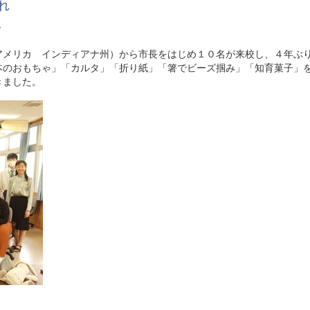
れ
流
アメリカ インディアナ州）から市長をはじめ１０名が来校し、４年ぶ
本のおもちゃ」「カルタ」「折り紙」「箸でビーズ掴み」「知育菓子」
きました。