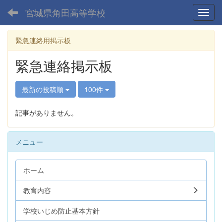
宮城県角田高等学校
Toggl
緊急連絡用掲示板
緊急連絡掲示板
最新の投稿順
100件
記事がありません。
メニュー
ホーム
教育内容
学校いじめ防止基本方針