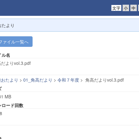
文字
おたより
ファイル一覧へ
イル名
だよりvol.3.pdf
種おたより
>
01_角高だより
>
令和７年度
>
角高だよりvol.3.pdf
ズ
81 MB
ンロード回数
8
者