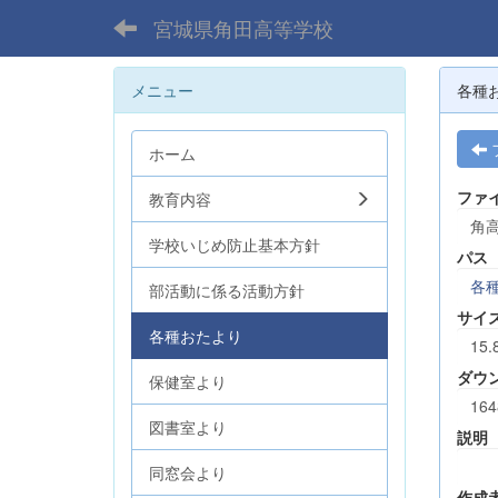
宮城県角田高等学校
メニュー
各種
ホーム
ファ
教育内容
角高
学校いじめ防止基本方針
パス
各
部活動に係る活動方針
サイ
各種おたより
15.
ダウ
保健室より
164
図書室より
説明
同窓会より
作成