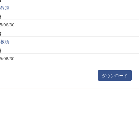
教頭
日
5/06/30
者
教頭
日
5/06/30
ダウンロード