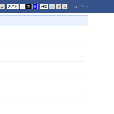
ログイン
表示色
行間