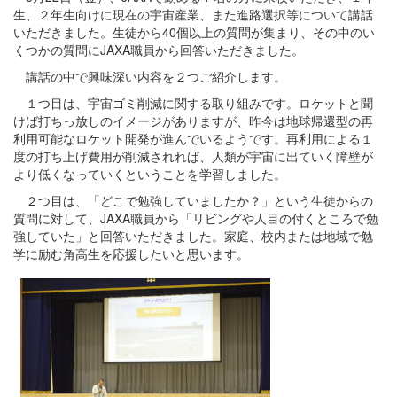
生、２年生向けに現在の宇宙産業、また進路選択等について講話
いただきました。生徒から40個以上の質問が集まり、その中のい
くつかの質問にJAXA職員から回答いただきました。
講話の中で興味深い内容を２つご紹介します。
１つ目は、宇宙ゴミ削減に関する取り組みです。ロケットと聞
けば打ちっ放しのイメージがありますが、昨今は地球帰還型の再
利用可能なロケット開発が進んでいるようです。再利用による１
度の打ち上げ費用が削減されれば、人類が宇宙に出ていく障壁が
より低くなっていくということを学習しました。
２つ目は、「どこで勉強していましたか？」という生徒からの
質問に対して、JAXA職員から「リビングや人目の付くところで勉
強していた」と回答いただきました。家庭、校内または地域で勉
学に励む角高生を応援したいと思います。