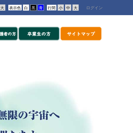
ログイン
表示色
行間