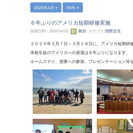
2025年4月
50件
６年ぶりのアメリカ短期研修実施
投稿日時 : 2025/04/02
教頭
カテゴリ:
国際交流
２０２４年３月７日～３月１８日に、アメリカ短期研
本校生徒のアメリカへの派遣は６年ぶりになります。
ホームステイ、授業への参加、プレゼンテーション等