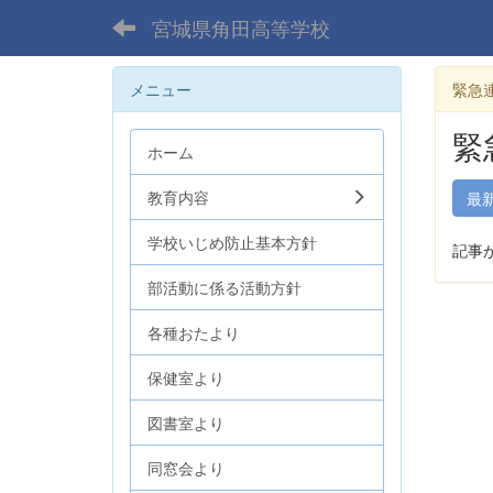
宮城県角田高等学校
メニュー
緊急
緊
ホーム
教育内容
最
学校いじめ防止基本方針
記事
部活動に係る活動方針
各種おたより
保健室より
図書室より
同窓会より