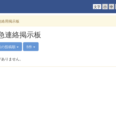
文字
連絡用掲示板
急連絡掲示板
新の投稿順
5件
がありません。