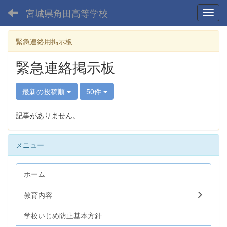
宮城県角田高等学校
Toggl
緊急連絡用掲示板
緊急連絡掲示板
最新の投稿順
50件
記事がありません。
メニュー
ホーム
教育内容
学校いじめ防止基本方針