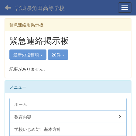
宮城県角田高等学校
Toggl
緊急連絡用掲示板
緊急連絡掲示板
最新の投稿順
20件
記事がありません。
メニュー
ホーム
教育内容
学校いじめ防止基本方針