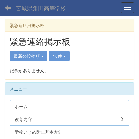
宮城県角田高等学校
Toggl
緊急連絡用掲示板
緊急連絡掲示板
最新の投稿順
10件
記事がありません。
メニュー
ホーム
教育内容
学校いじめ防止基本方針