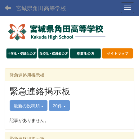
宮城県角田高等学校
Toggl
緊急連絡用掲示板
緊急連絡掲示板
最新の投稿順
20件
記事がありません。
緊急連絡用掲示板