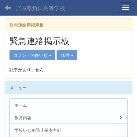
宮城県角田高等学校
Toggl
緊急連絡用掲示板
緊急連絡掲示板
コメントの多い順
10件
記事がありません。
メニュー
ホーム
教育内容
学校いじめ防止基本方針