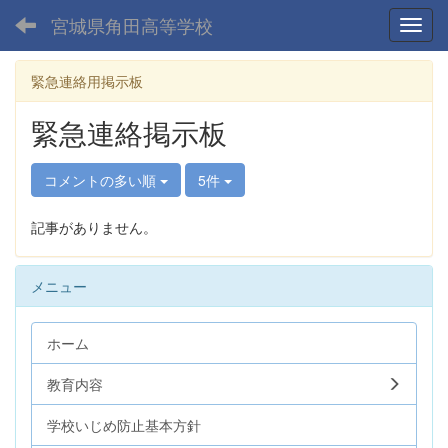
宮城県角田高等学校
Toggl
緊急連絡用掲示板
緊急連絡掲示板
コメントの多い順
5件
記事がありません。
メニュー
ホーム
教育内容
学校いじめ防止基本方針