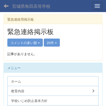
宮城県角田高等学校
Toggl
緊急連絡用掲示板
緊急連絡掲示板
コメントの多い順
20件
記事がありません。
メニュー
ホーム
教育内容
学校いじめ防止基本方針