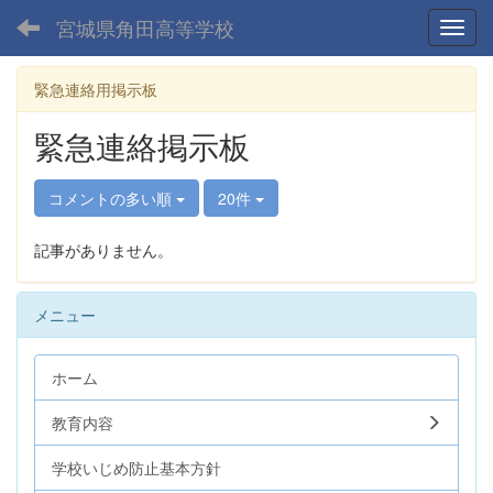
宮城県角田高等学校
Toggl
緊急連絡用掲示板
緊急連絡掲示板
コメントの多い順
20件
記事がありません。
メニュー
ホーム
教育内容
学校いじめ防止基本方針