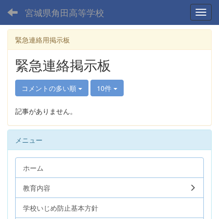
宮城県角田高等学校
Toggl
緊急連絡用掲示板
緊急連絡掲示板
コメントの多い順
10件
記事がありません。
メニュー
ホーム
教育内容
学校いじめ防止基本方針