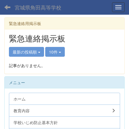
宮城県角田高等学校
Toggl
緊急連絡用掲示板
緊急連絡掲示板
最新の投稿順
10件
記事がありません。
メニュー
ホーム
教育内容
学校いじめ防止基本方針