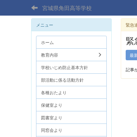
宮城県角田高等学校
メニュー
緊急
緊
ホーム
教育内容
最
学校いじめ防止基本方針
記事
部活動に係る活動方針
各種おたより
保健室より
図書室より
同窓会より