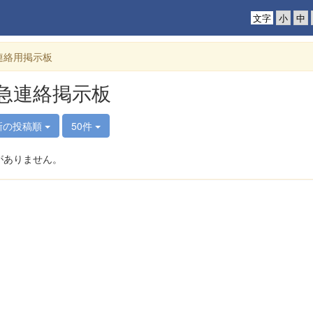
文字
連絡用掲示板
急連絡掲示板
新の投稿順
50件
がありません。