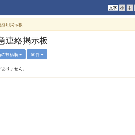
文字
連絡用掲示板
急連絡掲示板
新の投稿順
50件
がありません。