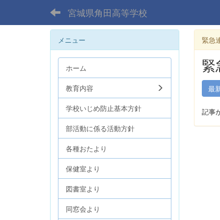
宮城県角田高等学校
メニュー
緊急
緊
ホーム
教育内容
最
学校いじめ防止基本方針
記事
部活動に係る活動方針
各種おたより
保健室より
図書室より
同窓会より