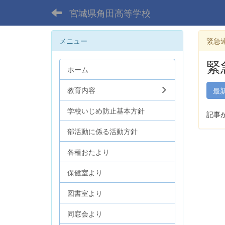
宮城県角田高等学校
メニュー
緊急
緊
ホーム
教育内容
最
学校いじめ防止基本方針
記事
部活動に係る活動方針
各種おたより
保健室より
図書室より
同窓会より