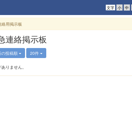
文字
連絡用掲示板
急連絡掲示板
新の投稿順
20件
がありません。