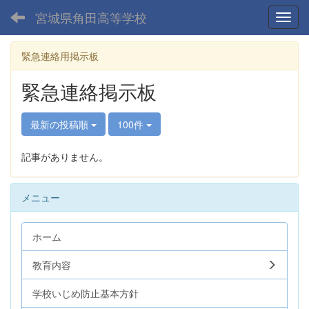
宮城県角田高等学校
Toggl
緊急連絡用掲示板
緊急連絡掲示板
最新の投稿順
100件
記事がありません。
メニュー
ホーム
教育内容
学校いじめ防止基本方針