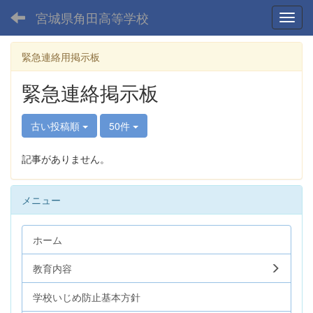
宮城県角田高等学校
Toggl
緊急連絡用掲示板
緊急連絡掲示板
古い投稿順
50件
記事がありません。
メニュー
ホーム
教育内容
学校いじめ防止基本方針