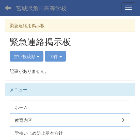
宮城県角田高等学校
Toggl
緊急連絡用掲示板
緊急連絡掲示板
古い投稿順
10件
記事がありません。
メニュー
ホーム
教育内容
学校いじめ防止基本方針