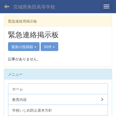
宮城県角田高等学校
Toggl
緊急連絡用掲示板
緊急連絡掲示板
最新の投稿順
50件
記事がありません。
メニュー
ホーム
教育内容
学校いじめ防止基本方針