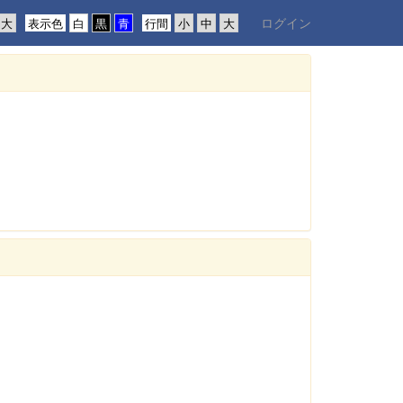
ログイン
表示色
行間