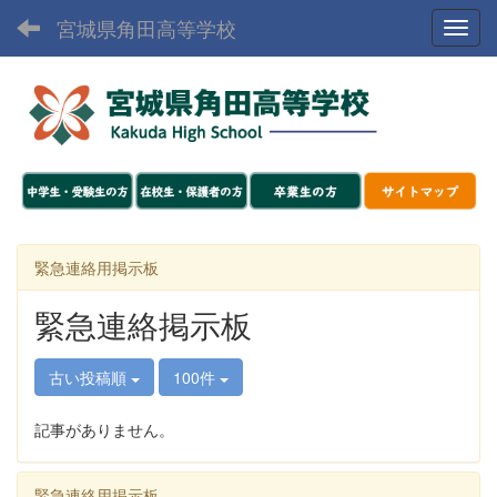
宮城県角田高等学校
Toggl
緊急連絡用掲示板
緊急連絡掲示板
古い投稿順
100件
記事がありません。
緊急連絡用掲示板