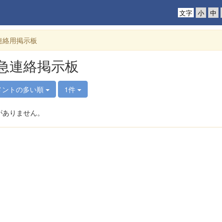
文字
連絡用掲示板
急連絡掲示板
メントの多い順
1件
がありません。