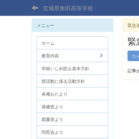
宮城県角田高等学校
メニュー
緊急
緊
ホーム
教育内容
コ
学校いじめ防止基本方針
記事
部活動に係る活動方針
各種おたより
保健室より
図書室より
同窓会より